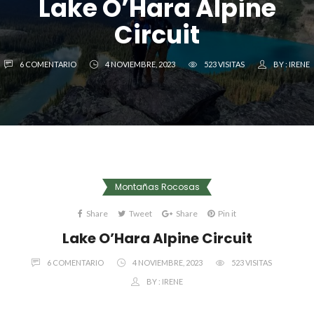
Lake O’Hara Alpine
Circuit
6 COMENTARIO
4 NOVIEMBRE, 2023
523 VISITAS
BY :
IRENE
Montañas Rocosas
Share
Tweet
Share
Pin it
Lake O’Hara Alpine Circuit
6 COMENTARIO
4 NOVIEMBRE, 2023
523 VISITAS
BY :
IRENE