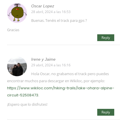
Oscar Lopez
28 abril, 2024 a las 16:53
Buenas. Tenéis el track para gps ?
Gracias
Reply
Irene y Jaime
29 abril, 2024 a las 16:16
Hola Oscar, no grabamos el track pero puedes
encontrar muchos para descargar en Wikiloc, por ejemplo:
https://www.wikiloc.com/hiking-trails/lake-ohara-alpine-
circuit-52508473
.
¡Espero que lo disfrutes!
Reply