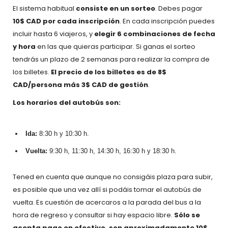
El sistema habitual
consiste en un sorteo
. Debes pagar
10$ CAD por cada inscripción
. En cada inscripción puedes
incluir hasta 6 viajeros, y
elegir 6 combinaciones de fecha
y hora
en las que quieras participar. Si ganas el sorteo
tendrás un plazo de 2 semanas para realizar la compra de
los billetes.
El precio de los billetes es de 8$
CAD/persona más 3$ CAD de gestión
.
Los horarios del autobús son:
Ida:
8:30 h y 10:30 h.
Vuelta:
9:30 h, 11:30 h, 14:30 h, 16:30 h y 18:30 h.
Tened en cuenta que aunque no consigáis plaza para subir,
es posible que una vez allí si podáis tomar el autobús de
vuelta. Es cuestión de acercaros a la parada del bus a la
hora de regreso y consultar si hay espacio libre.
Sólo se
acepta pago en efectivo, son aproximadamente 10$