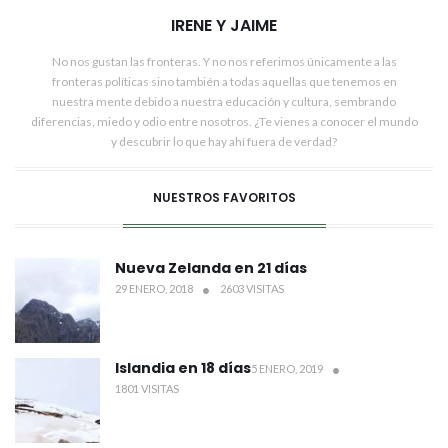
IRENE Y JAIME
No nos gustan las fronteras. Y no nos referimos únicamente a las
fronteras políticas sino también a todas aquellas que tenemos en
nuestra mente debido a nuestra educación y cultura, sembrando
diferencias, miedo y odio entre nosotros. ¿Te vienes a conocer el mundo
y descubrir lo que hay ahí fuera de verdad?
NUESTROS FAVORITOS
Nueva Zelanda en 21 días
29 ENERO, 2018
2603 VISITAS
Islandia en 18 días
5 ENERO, 2019
1801 VISITAS