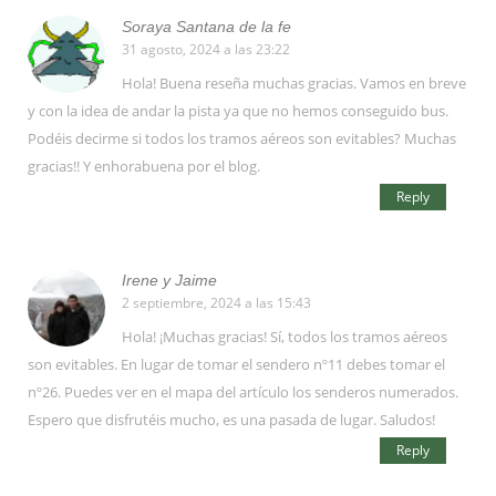
Soraya Santana de la fe
31 agosto, 2024 a las 23:22
Hola! Buena reseña muchas gracias. Vamos en breve
y con la idea de andar la pista ya que no hemos conseguido bus.
Podéis decirme si todos los tramos aéreos son evitables? Muchas
gracias!! Y enhorabuena por el blog.
Reply
Irene y Jaime
2 septiembre, 2024 a las 15:43
Hola! ¡Muchas gracias! Sí, todos los tramos aéreos
son evitables. En lugar de tomar el sendero nº11 debes tomar el
nº26. Puedes ver en el mapa del artículo los senderos numerados.
Espero que disfrutéis mucho, es una pasada de lugar. Saludos!
Reply