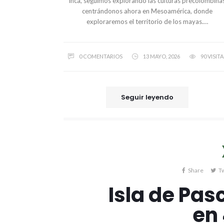
inca, seguimos explorando las culturas precolombina
centrándonos ahora en Mesoamérica, donde
exploraremos el territorio de los mayas.…
0 COMENTARIOS
13 MAYO, 2026
90 VISITA
Seguir leyendo
Share
T
Isla de Pas
en 