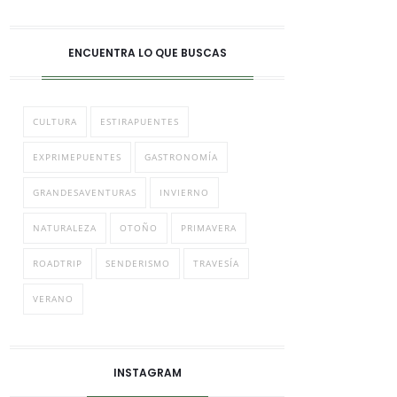
ENCUENTRA LO QUE BUSCAS
CULTURA
ESTIRAPUENTES
EXPRIMEPUENTES
GASTRONOMÍA
GRANDESAVENTURAS
INVIERNO
NATURALEZA
OTOÑO
PRIMAVERA
ROADTRIP
SENDERISMO
TRAVESÍA
VERANO
INSTAGRAM