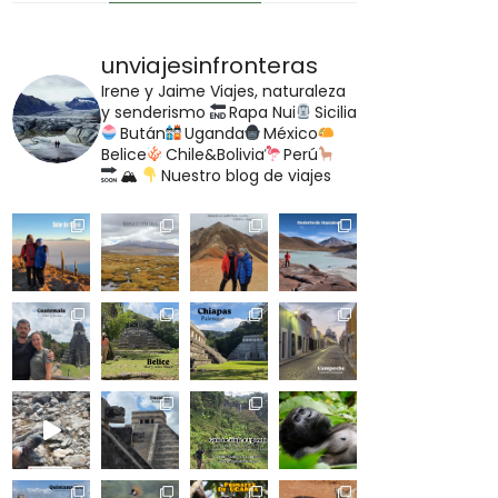
unviajesinfronteras
Irene y Jaime
Viajes, naturaleza
y senderismo
Rapa Nui
Sicilia
Bután
Uganda
México
Belice
Chile&Bolivia
Perú
🏔
Nuestro blog de viajes