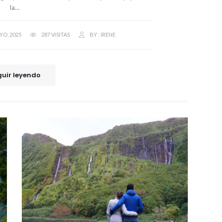
la…
YO, 2025
287 VISITAS
BY :
IRENE
uir leyendo