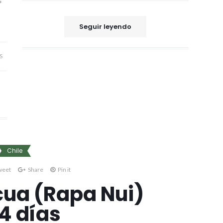
s
Seguir leyendo
S
Chile
weet
Share
Pin it
cua (Rapa Nui)
4 días