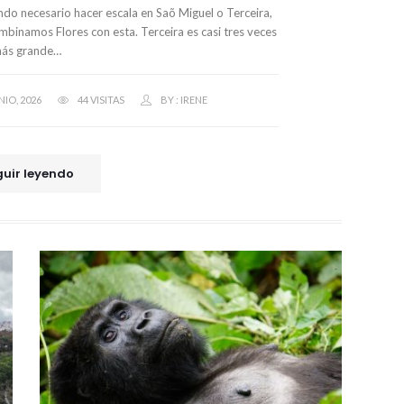
endo necesario hacer escala en Saõ Miguel o Terceira,
binamos Flores con esta. Terceira es casi tres veces
ás grande…
NIO, 2026
44 VISITAS
BY :
IRENE
uir leyendo