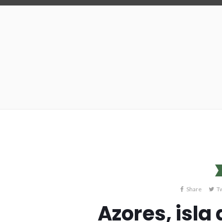
Share
T
Azores, isla