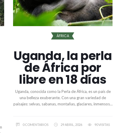
ÁFRICA
Uganda, la perla
de África por
libre en 18 días
Uganda, conocida como la Perla de África, es un país de
una belleza exuberante. Con una gran variedad de
paisajes: selvas, sabanas, montañas, glaciares, inmensos…
0 COMENTARIOS
29 ABRIL, 2026
90 VISITAS
ón