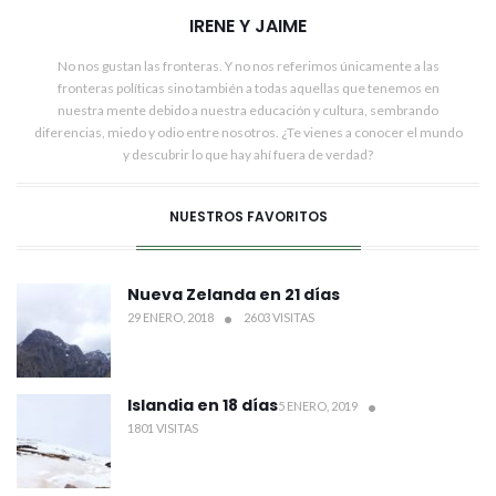
IRENE Y JAIME
No nos gustan las fronteras. Y no nos referimos únicamente a las
fronteras políticas sino también a todas aquellas que tenemos en
nuestra mente debido a nuestra educación y cultura, sembrando
diferencias, miedo y odio entre nosotros. ¿Te vienes a conocer el mundo
y descubrir lo que hay ahí fuera de verdad?
NUESTROS FAVORITOS
Nueva Zelanda en 21 días
29 ENERO, 2018
2603 VISITAS
Islandia en 18 días
5 ENERO, 2019
1801 VISITAS