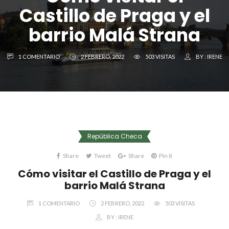
Castillo de Praga y el
barrio Malá Strana
1 COMENTARIO
2 FEBRERO, 2022
503 VISITAS
BY :
IRENE
República Checa
Share
Tweet
Share
Pin it
Cómo visitar el Castillo de Praga y el
barrio Malá Strana
1 COMENTARIO
2 FEBRERO, 2022
503 VISITAS
BY :
IRENE