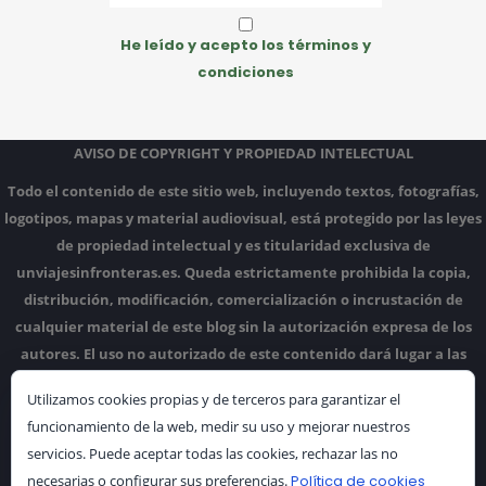
He leído y acepto los términos y
condiciones
AVISO DE COPYRIGHT Y PROPIEDAD INTELECTUAL
Todo el contenido de este sitio web, incluyendo textos, fotografías,
logotipos, mapas y material audiovisual, está protegido por las leyes
de propiedad intelectual y es titularidad exclusiva de
unviajesinfronteras.es.
Queda estrictamente prohibida la copia,
distribución, modificación, comercialización o incrustación de
cualquier material de este blog sin la autorización expresa de los
autores.
El uso no autorizado de este contenido dará lugar a las
acciones legales correspondientes.
Utilizamos cookies propias y de terceros para garantizar el
funcionamiento de la web, medir su uso y mejorar nuestros
servicios. Puede aceptar todas las cookies, rechazar las no
necesarias o configurar sus preferencias.
Política de cookies