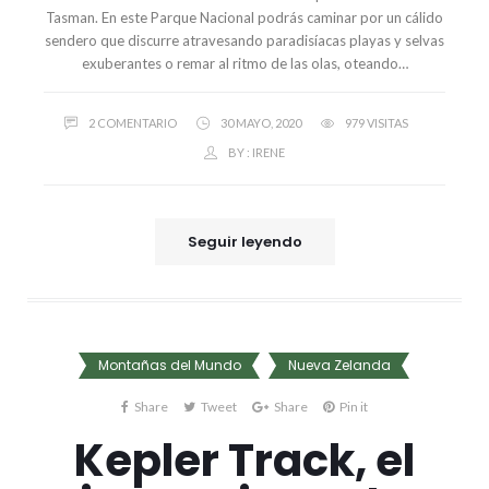
Tasman. En este Parque Nacional podrás caminar por un cálido
sendero que discurre atravesando paradisíacas playas y selvas
exuberantes o remar al ritmo de las olas, oteando…
2 COMENTARIO
30 MAYO, 2020
979 VISITAS
BY :
IRENE
Seguir leyendo
Montañas del Mundo
Nueva Zelanda
Share
Tweet
Share
Pin it
Kepler Track, el