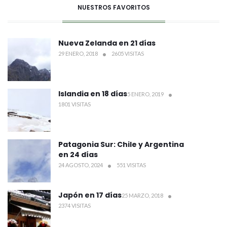
NUESTROS FAVORITOS
Nueva Zelanda en 21 días
29 ENERO, 2018
2605 VISITAS
Islandia en 18 días
5 ENERO, 2019
1801 VISITAS
Patagonia Sur: Chile y Argentina
en 24 días
24 AGOSTO, 2024
551 VISITAS
Japón en 17 días
25 MARZO, 2018
2374 VISITAS