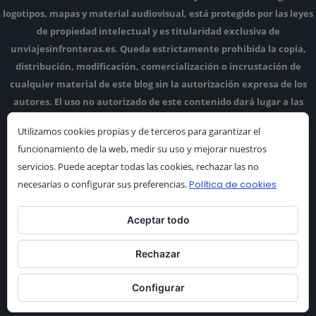
logotipos, mapas y material audiovisual, está protegido por las leyes
de propiedad intelectual y es titularidad exclusiva de
unviajesinfronteras.es.
Queda estrictamente prohibida la copia,
distribución, modificación, comercialización o incrustación de
cualquier material de este blog sin la autorización expresa de los
autores.
El uso no autorizado de este contenido dará lugar a las
acciones legales correspondientes.
Utilizamos cookies propias y de terceros para garantizar el
funcionamiento de la web, medir su uso y mejorar nuestros
servicios. Puede aceptar todas las cookies, rechazar las no
necesarias o configurar sus preferencias.
Política de cookies
Aceptar todo
Rechazar
Configurar
Gracias por tu visita |
code pages
WordPress Theme © 2017