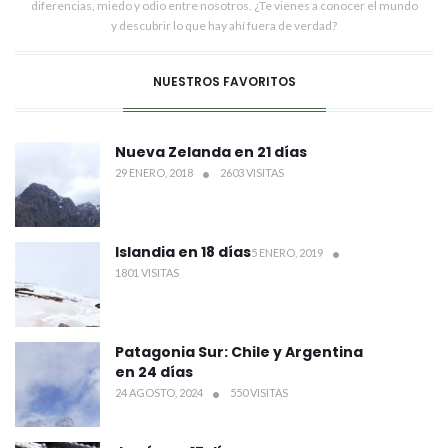
diferencias, miedo y odio entre nosotros. ¿Te vienes a conocer el mundo
y descubrir lo que hay ahí fuera de verdad?
NUESTROS FAVORITOS
Nueva Zelanda en 21 días
29 ENERO, 2018
2603 VISITAS
Islandia en 18 días
5 ENERO, 2019
1801 VISITAS
Patagonia Sur: Chile y Argentina
en 24 días
24 AGOSTO, 2024
550 VISITAS