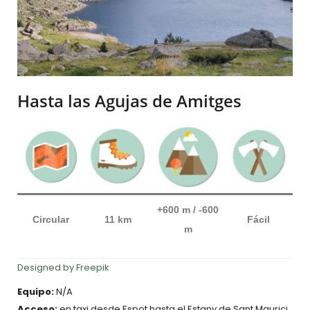
Hasta las Agujas de Amitges
+600 m / -600
Circular
11 km
Fácil
m
Designed by Freepik
Equipo:
N/A
Acceso:
en taxi desde Espot hasta el Estany de Sant Maurici.