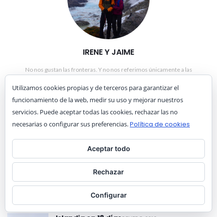
IRENE Y JAIME
No nos gustan las fronteras. Y no nos referimos únicamente a las
fronteras políticas sino también a todas aquellas que tenemos en
Utilizamos cookies propias y de terceros para garantizar el
nuestra mente debido a nuestra educación y cultura, sembrando
diferencias, miedo y odio entre nosotros. ¿Te vienes a conocer el mundo
funcionamiento de la web, medir su uso y mejorar nuestros
y descubrir lo que hay ahí fuera de verdad?
servicios. Puede aceptar todas las cookies, rechazar las no
necesarias o configurar sus preferencias.
Política de cookies
NUESTROS FAVORITOS
Aceptar todo
Nueva Zelanda en 21 días
Rechazar
29 ENERO, 2018
2603 VISITAS
Configurar