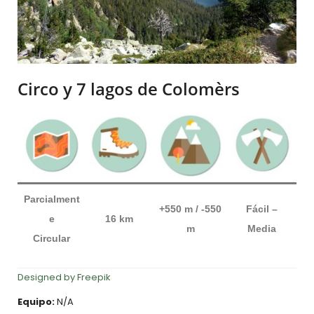
Circo y 7 lagos de Colomèrs
Parcialment
+550 m / -550
Fácil
–
e
16 km
m
Media
Circular
Designed by Freepik
Equipo:
N/A