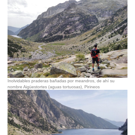
Inolvidables praderas bañadas por meandros, de ahí su
nombre Aigüestortes (aguas tortuosas), Pirineos