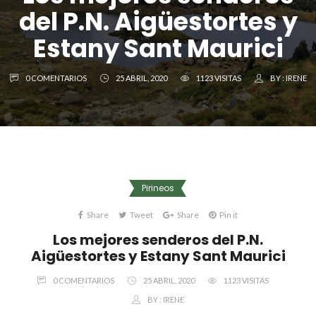
del P.N. Aigüestortes y
Estany Sant Maurici
0 COMENTARIOS
25 ABRIL, 2020
1123 VISITAS
BY :
IRENE
Pirineos
Share
Tweet
Share
Pin it
Los mejores senderos del P.N.
Aigüestortes y Estany Sant Maurici
0 COMENTARIOS
25 ABRIL, 2020
1123 VISITAS
BY :
IRENE