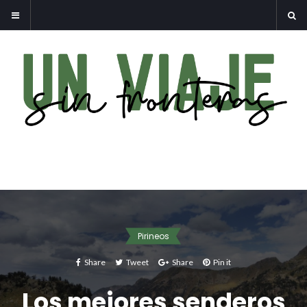
Pirineos
Share
Tweet
Share
Pin it
Los mejores senderos