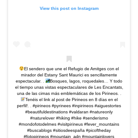
View this post on Instagram
El sendero que une el Refugio de Amitges con el
mirador del Estany Sant Maurici es sencillamente
espectacular. .
Bosques, lagos, roquedales… Y todo
el tiempo unas vistas espectaculares de Les Encantats,
una de las cimas más emblemáticas de los Pirineos. .
Tenéis el link al post de Pirineos en 8 días en el
perfil!. . #pirineos #pyrinees #inpirineos #aiguestortes
#beautifuldestinations #valdaran #natureonly
#naturelover #hiking #hike #senderismo
#mondofotodelmes #visitpirineus #fever_mountains
#buscablogs #sitiosdeespaña #picoftheday
#fotopirineos #mountain_adn #mountainlovers