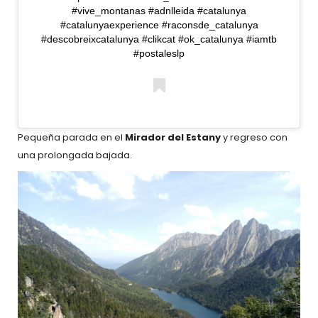
#vive_montanas #adnlleida #catalunya
#catalunyaexperience #raconsde_catalunya
#descobreixcatalunya #clikcat #ok_catalunya #iamtb
#postaleslp
A pos
Pequeña parada en el
Mirador del Estany
y regreso con
una prolongada bajada.