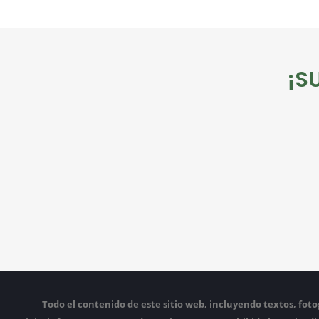
¡S
Todo el contenido de este sitio web, incluyendo textos, fotog