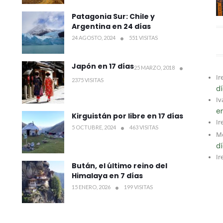
Patagonia Sur: Chile y
Argentina en 24 días
24 AGOSTO, 2024
551 VISITAS
Japón en 17 días
25 MARZO, 2018
Ir
2375 VISITAS
d
Iv
e
Kirguistán por libre en 17 días
Ir
5 OCTUBRE, 2024
463 VISITAS
Mo
d
Ir
Bután, el último reino del
Himalaya en 7 días
15 ENERO, 2026
199 VISITAS