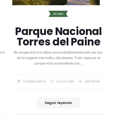
Andes
Parque Nacional
Torres del Paine
bre
No exageraría si te dijese que probablemente este sea uno
de los lugares más bellos del planeta. Todo viaje por el
parque está acompañado por…
0 COMENTARIOS
8 JULIO, 2024
208 VISITAS
Seguir leyendo