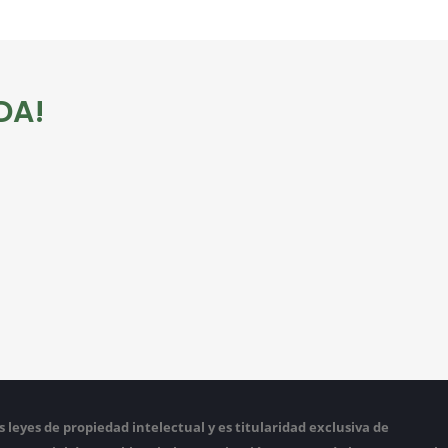
DA!
s leyes de propiedad intelectual y es titularidad exclusiva de