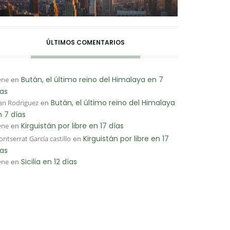
ÚLTIMOS COMENTARIOS
Bután, el último reino del Himalaya en 7
ene
en
ías
Bután, el último reino del Himalaya
an Rodriguez
en
n 7 días
Kirguistán por libre en 17 días
ene
en
Kirguistán por libre en 17
ntserrat García castillo
en
ías
Sicilia en 12 días
ene
en