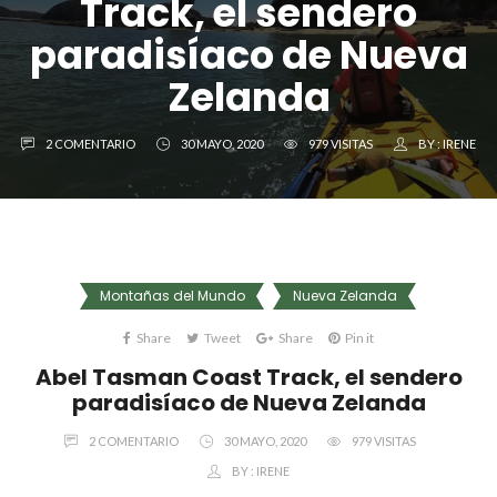
Track, el sendero
paradisíaco de Nueva
Zelanda
2 COMENTARIO
30 MAYO, 2020
979 VISITAS
BY :
IRENE
Montañas del Mundo
Nueva Zelanda
Share
Tweet
Share
Pin it
Abel Tasman Coast Track, el sendero
paradisíaco de Nueva Zelanda
2 COMENTARIO
30 MAYO, 2020
979 VISITAS
BY :
IRENE