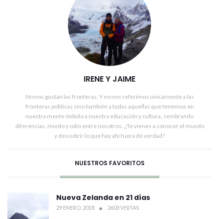
IRENE Y JAIME
No nos gustan las fronteras. Y no nos referimos únicamente a las
fronteras políticas sino también a todas aquellas que tenemos en
nuestra mente debido a nuestra educación y cultura, sembrando
diferencias, miedo y odio entre nosotros. ¿Te vienes a conocer el mundo
y descubrir lo que hay ahí fuera de verdad?
NUESTROS FAVORITOS
Nueva Zelanda en 21 días
29 ENERO, 2018
2603 VISITAS