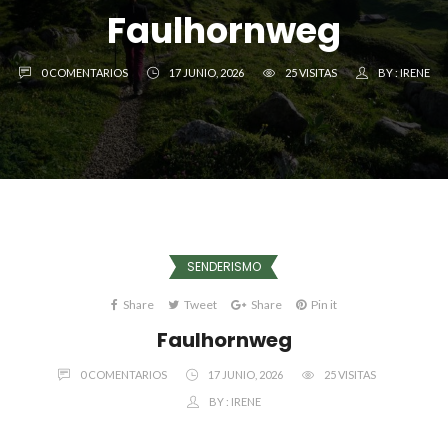
Faulhornweg
0 COMENTARIOS
17 JUNIO, 2026
25 VISITAS
BY :
IRENE
SENDERISMO
Share
Tweet
Share
Pin it
Faulhornweg
0 COMENTARIOS
17 JUNIO, 2026
25 VISITAS
BY :
IRENE