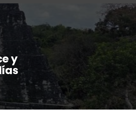
ce y
días