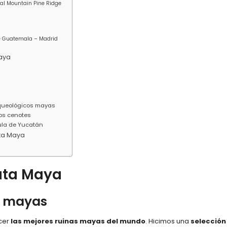
stal Mountain Pine Ridge
 de Guatemala – Madrid
Maya
rqueológicos mayas
os cenotes
ula de Yucatán
uta Maya
Ruta Maya
s mayas
cer
las mejores ruinas mayas del mundo
. Hicimos una
selección