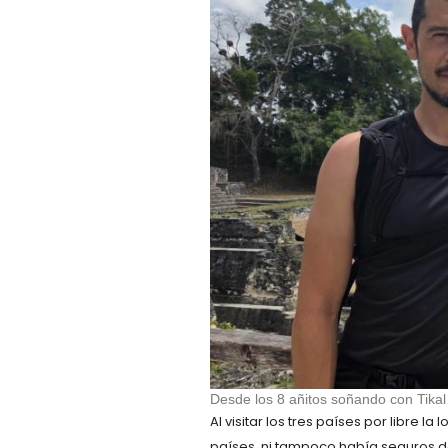
Desde los 8 añitos soñando con Tika
Al visitar los tres países por libre l
países, ni tampoco había seguros de 