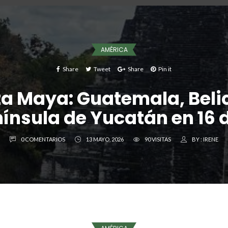
AMÉRICA
Share
Tweet
Share
Pin it
a Maya: Guatemala, Beli
ínsula de Yucatán en 16 
0 COMENTARIOS
13 MAYO, 2026
90 VISITAS
BY :
IRENE