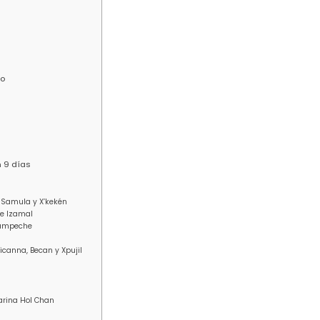
do
 9 días
s Samula y X’kekén
l e Izamal
Campeche
hicanna, Becan y Xpujil
Marina Hol Chan