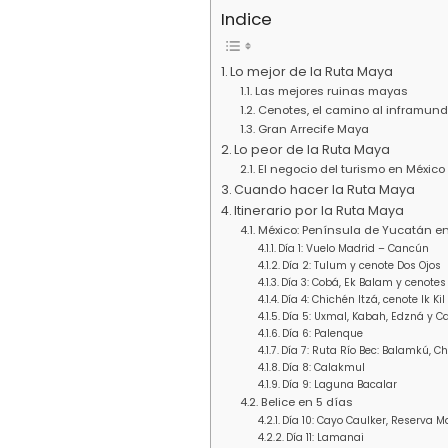
Indice
Lo mejor de la Ruta Maya
Las mejores ruinas mayas
Cenotes, el camino al inframun
Gran Arrecife Maya
Lo peor de la Ruta Maya
El negocio del turismo en México
Cuando hacer la Ruta Maya
Itinerario por la Ruta Maya
México: Península de Yucatán en
Día 1: Vuelo Madrid – Cancún
Día 2: Tulum y cenote Dos Ojos
Día 3: Cobá, Ek Balam y cenote
Día 4: Chichén Itzá, cenote Ik Ki
Día 5: Uxmal, Kabah, Edzná y 
Día 6: Palenque
Día 7: Ruta Río Bec: Balamkú, C
Día 8: Calakmul
Día 9: Laguna Bacalar
Belice en 5 días
Día 10: Cayo Caulker, Reserva 
Día 11: Lamanai