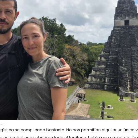
l…
a logística se complicaba bastante. No nos permitían alquilar un único 
automóvil que cubrieran todo el territorio, había que cruzar dos fro