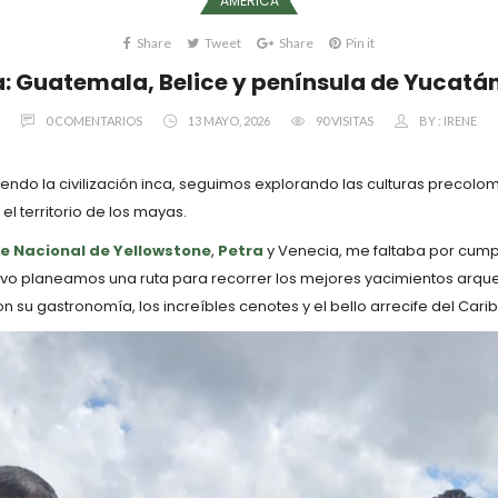
AMÉRICA
Share
Tweet
Share
Pin it
 Guatemala, Belice y península de Yucatán
0 COMENTARIOS
13 MAYO, 2026
90 VISITAS
BY :
IRENE
endo la civilización inca, seguimos explorando las culturas precol
 territorio de los mayas.
e Nacional de Yellowstone
,
Petra
y Venecia, me faltaba por cumpli
jetivo planeamos una ruta para recorrer los mejores yacimientos arqu
 su gastronomía, los increíbles cenotes y el bello arrecife del Carib