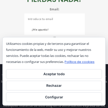
Email:
He leído y acepto los términos y
Utilizamos cookies propias y de terceros para garantizar el
condiciones
funcionamiento de la web, medir su uso y mejorar nuestros
servicios. Puede aceptar todas las cookies, rechazar las no
necesarias o configurar sus preferencias.
Política de cookies
AVISO DE COPYRIGHT Y PROPIEDAD INTELECTUAL
Aceptar todo
Todo el contenido de este sitio web, incluyendo textos, fotografías,
logotipos, mapas y material audiovisual, está protegido por las leyes
Rechazar
de propiedad intelectual y es titularidad exclusiva de
unviajesinfronteras.es.
Queda estrictamente prohibida la copia,
Configurar
distribución, modificación, comercialización o incrustación de
cualquier material de este blog sin la autorización expresa de los