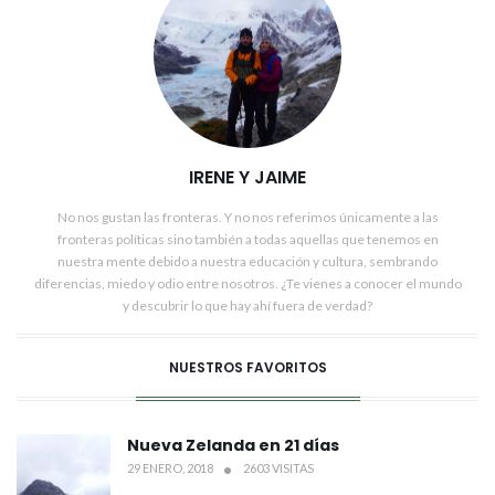
IRENE Y JAIME
No nos gustan las fronteras. Y no nos referimos únicamente a las
fronteras políticas sino también a todas aquellas que tenemos en
nuestra mente debido a nuestra educación y cultura, sembrando
diferencias, miedo y odio entre nosotros. ¿Te vienes a conocer el mundo
y descubrir lo que hay ahí fuera de verdad?
NUESTROS FAVORITOS
Nueva Zelanda en 21 días
29 ENERO, 2018
2603 VISITAS