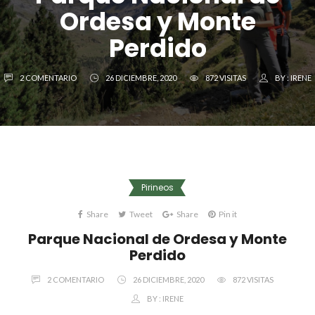
Ordesa y Monte
Perdido
2 COMENTARIO
26 DICIEMBRE, 2020
872 VISITAS
BY :
IRENE
Pirineos
Share
Tweet
Share
Pin it
Parque Nacional de Ordesa y Monte
Perdido
2 COMENTARIO
26 DICIEMBRE, 2020
872 VISITAS
BY :
IRENE