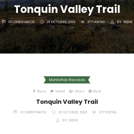
Tonquin Valley Trail
0 COMENTARIOS
21 OCTUBRE, 2023
377 VISITAS
BY :
IRENE
Montañas Rocosas
Share
Tweet
Share
Pin it
Tonquin Valley Trail
0 COMENTARIOS
21 OCTUBRE, 2023
377 VISITAS
BY :
IRENE