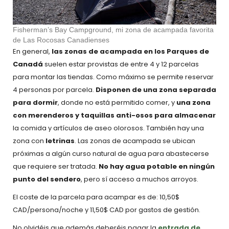
Fisherman’s Bay Campground, mi zona de acampada favorita
de Las Rocosas Canadienses
En general,
las zonas de acampada en los Parques de
Canadá
suelen estar provistas de entre 4 y 12 parcelas
para montar las tiendas. Como máximo se permite reservar
4 personas por parcela.
Disponen de una zona separada
para dormir
, donde no está permitido comer, y
una zona
con merenderos y taquillas anti-osos para almacenar
la comida y artículos de aseo olorosos. También hay una
zona con
letrinas
. Las zonas de acampada se ubican
próximas a algún curso natural de agua para abastecerse
que requiere ser tratada.
No hay agua potable en ningún
punto del sendero
, pero sí acceso a muchos arroyos.
El coste de la parcela para acampar es de: 10,50$
CAD/persona/noche y 11,50$ CAD por gastos de gestión.
No olvidéis que además deberéis pagar la
entrada de