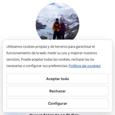
Utilizamos cookies propias y de terceros para garantizar el
IRENE Y JAIME
funcionamiento de la web, medir su uso y mejorar nuestros
servicios. Puede aceptar todas las cookies, rechazar las no
No nos gustan las fronteras. Y no nos referimos únicamente a las
necesarias o configurar sus preferencias.
Política de cookies
fronteras políticas sino también a todas aquellas que tenemos en
nuestra mente debido a nuestra educación y cultura, sembrando
diferencias, miedo y odio entre nosotros. ¿Te vienes a conocer el mundo
Aceptar todo
y descubrir lo que hay ahí fuera de verdad?
Rechazar
NUESTROS FAVORITOS
Configurar