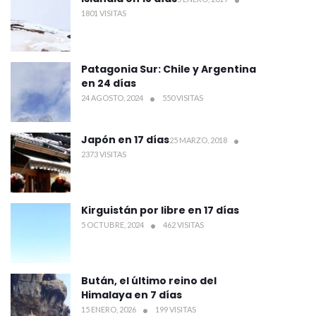
1801 VISITAS
Patagonia Sur: Chile y Argentina
en 24 días
24 AGOSTO, 2024
550 VISITAS
Japón en 17 días
25 MARZO, 2018
2373 VISITAS
Kirguistán por libre en 17 días
5 OCTUBRE, 2024
462 VISITAS
Bután, el último reino del
Himalaya en 7 días
15 ENERO, 2026
199 VISITAS