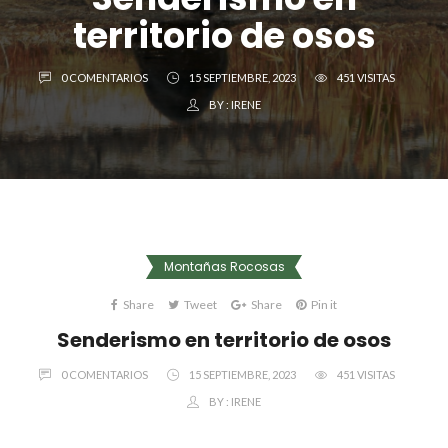
territorio de osos
0 COMENTARIOS
15 SEPTIEMBRE, 2023
451 VISITAS
BY :
IRENE
Montañas Rocosas
Share
Tweet
Share
Pin it
Senderismo en territorio de osos
0 COMENTARIOS
15 SEPTIEMBRE, 2023
451 VISITAS
BY :
IRENE