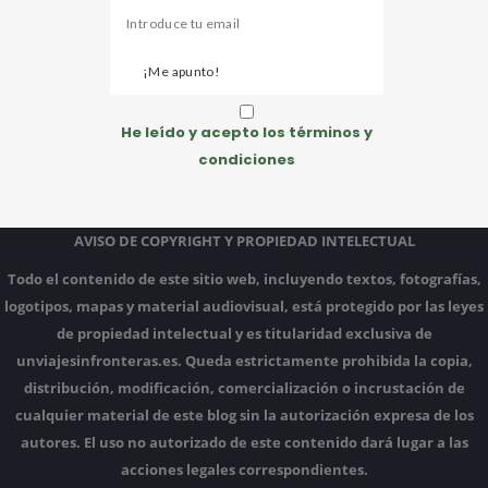
He leído y acepto los términos y
condiciones
AVISO DE COPYRIGHT Y PROPIEDAD INTELECTUAL
Todo el contenido de este sitio web, incluyendo textos, fotografías,
logotipos, mapas y material audiovisual, está protegido por las leyes
de propiedad intelectual y es titularidad exclusiva de
unviajesinfronteras.es.
Queda estrictamente prohibida la copia,
distribución, modificación, comercialización o incrustación de
cualquier material de este blog sin la autorización expresa de los
autores.
El uso no autorizado de este contenido dará lugar a las
acciones legales correspondientes.