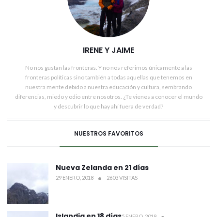
IRENE Y JAIME
No nos gustan las fronteras. Y no nos referimos únicamente a las
fronteras políticas sino también a todas aquellas que tenemos en
nuestra mente debido a nuestra educación y cultura, sembrando
diferencias, miedo y odio entre nosotros. ¿Te vienes a conocer el mundo
y descubrir lo que hay ahí fuera de verdad?
NUESTROS FAVORITOS
Nueva Zelanda en 21 días
29 ENERO, 2018
2603 VISITAS
Islandia en 18 días
5 ENERO, 2019