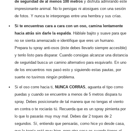
de seguridad de al menos 100 metros
y disfruta admirando este
impresionante animal. No lo persigas ni atosigues con una sesión
de fotos. Y nunca te interpongas entre una hembra y sus crías.
Si te encuentras cara a cara con un oso, camina lentamente
hacia atrás sin darle la espalda
. Háblale bajito y suave para que
no se sienta amenazado e identifique que eres un humano.
Prepara tu spray anti-osos (éste debes llevarlo siempre accesible)
y tenlo listo para disparar. Cuando consigas alcanzar una distancia
de seguridad busca un camino alternativo para esquivarlo. En uno
de los encuentros nos pasó esto y siguiendo estas pautas, por
suerte no tuvimos ningún problema.
Si el oso corre hacia ti,
NUNCA CORRAS
, aguanta el tipo como
puedas y cuando se encuentre a menos de 5 metros dispara tu
spray. Debes posicionarte de tal manera que no tengas el viento
en contra o te rociarás tú. Recuerda que es un spray pimienta por
lo que lo pasarás muy muy mal. Debes dar 2 toques de 2
segundos. Sí, entiendo que pensarás, como hice yo desde casa,
que la teoría está muy bien, pero otra cosa es cuando tienes el