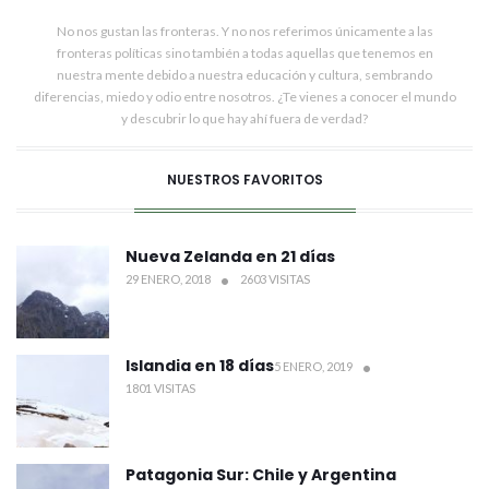
No nos gustan las fronteras. Y no nos referimos únicamente a las
fronteras políticas sino también a todas aquellas que tenemos en
nuestra mente debido a nuestra educación y cultura, sembrando
diferencias, miedo y odio entre nosotros. ¿Te vienes a conocer el mundo
y descubrir lo que hay ahí fuera de verdad?
NUESTROS FAVORITOS
Nueva Zelanda en 21 días
29 ENERO, 2018
2603 VISITAS
Islandia en 18 días
5 ENERO, 2019
1801 VISITAS
Patagonia Sur: Chile y Argentina