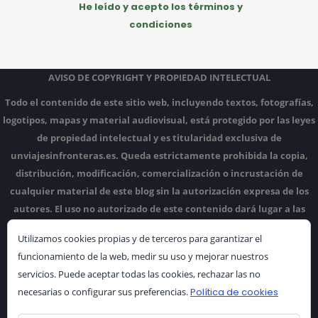
He leído y acepto los términos y
condiciones
AVISO DE COPYRIGHT Y PROPIEDAD INTELECTUAL
Todo el contenido de este sitio web, incluyendo textos, fotografías,
logotipos, mapas y material audiovisual, está protegido por las leyes
de propiedad intelectual y es titularidad exclusiva de
unviajesinfronteras.es.
Queda estrictamente prohibida la copia,
distribución, modificación, comercialización o incrustación de
cualquier material de este blog sin la autorización expresa de los
autores.
El uso no autorizado de este contenido dará lugar a las
acciones legales correspondientes.
Utilizamos cookies propias y de terceros para garantizar el
funcionamiento de la web, medir su uso y mejorar nuestros
servicios. Puede aceptar todas las cookies, rechazar las no
necesarias o configurar sus preferencias.
Política de cookies