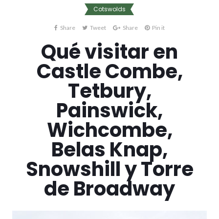
Cotswolds
Share
Tweet
Share
Pin it
Qué visitar en
Castle Combe,
Tetbury,
Painswick,
Wichcombe,
Belas Knap,
Snowshill y Torre
de Broadway