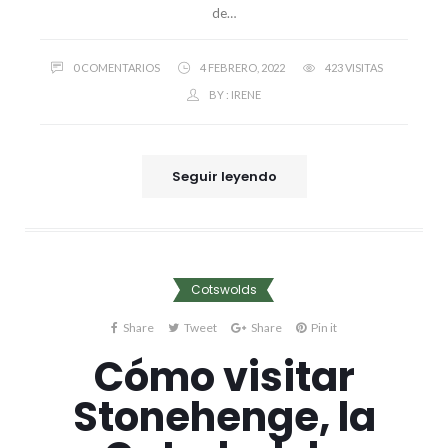
de…
0 COMENTARIOS
4 FEBRERO, 2022
423 VISITAS
BY :
IRENE
Seguir leyendo
Cotswolds
Share
Tweet
Share
Pin it
Cómo visitar
Stonehenge, la