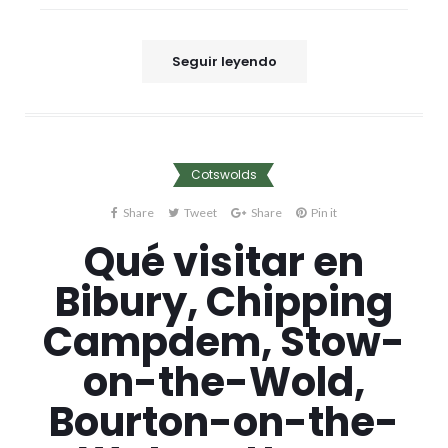
Seguir leyendo
Cotswolds
Share
Tweet
Share
Pin it
Qué visitar en
Bibury, Chipping
Campdem, Stow-
on-the-Wold,
Bourton-on-the-