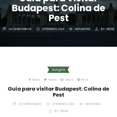
Budapest: Colina de
Pest
0 COMENTARIOS
2 FEBRERO, 2022
439 VISITAS
BY :
IRENE
Hungría
Share
Tweet
Share
Pin it
Guía para visitar Budapest: Colina de
Pest
0 COMENTARIOS
2 FEBRERO, 2022
439 VISITAS
BY :
IRENE