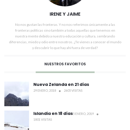
IRENE Y JAIME
No nos gustan las fronteras. Y no nos referimos únicamente a las
fronteras políticas sino también a todas aquellas que tenemos en
nuestra mente debido a nuestra educación y cultura, sembrando
diferencias, miedo y odio entre nosotros. ¿Te vienes a conocer el mundo
y descubrir lo que hay ahí fuera de verdad?
NUESTROS FAVORITOS
Nueva Zelanda en 21 días
29 ENERO, 2018
2605 VISITAS
Islandia en 18 días
5 ENERO, 2019
1801 VISITAS