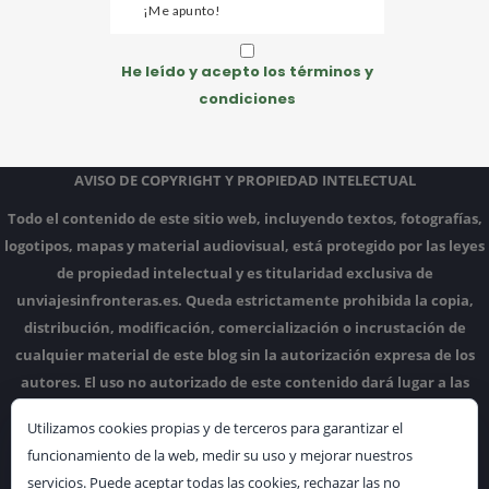
He leído y acepto los términos y
condiciones
AVISO DE COPYRIGHT Y PROPIEDAD INTELECTUAL
Todo el contenido de este sitio web, incluyendo textos, fotografías,
logotipos, mapas y material audiovisual, está protegido por las leyes
de propiedad intelectual y es titularidad exclusiva de
unviajesinfronteras.es.
Queda estrictamente prohibida la copia,
distribución, modificación, comercialización o incrustación de
cualquier material de este blog sin la autorización expresa de los
autores.
El uso no autorizado de este contenido dará lugar a las
acciones legales correspondientes.
Utilizamos cookies propias y de terceros para garantizar el
funcionamiento de la web, medir su uso y mejorar nuestros
servicios. Puede aceptar todas las cookies, rechazar las no