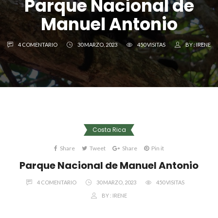
Parque Nacional de
Manuel Antonio
4 COMENTARIO
30 MARZO, 2023
450 VISITAS
BY :
IRENE
Costa Rica
Share
Tweet
Share
Pin it
Parque Nacional de Manuel Antonio
4 COMENTARIO
30 MARZO, 2023
450 VISITAS
BY :
IRENE