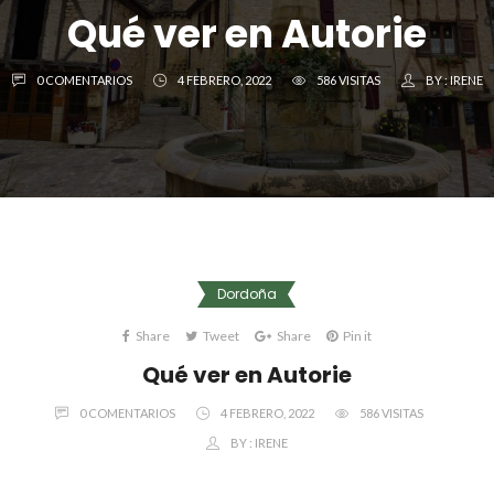
Qué ver en Autorie
0 COMENTARIOS
4 FEBRERO, 2022
586 VISITAS
BY :
IRENE
Dordoña
Share
Tweet
Share
Pin it
Qué ver en Autorie
0 COMENTARIOS
4 FEBRERO, 2022
586 VISITAS
BY :
IRENE