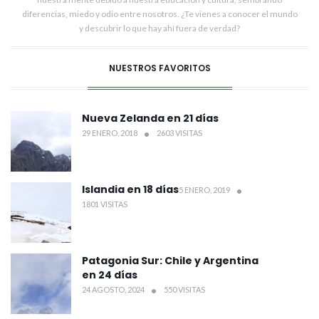
diferencias, miedo y odio entre nosotros. ¿Te vienes a conocer el mundo
y descubrir lo que hay ahí fuera de verdad?
NUESTROS FAVORITOS
Nueva Zelanda en 21 días
29 ENERO, 2018
2603 VISITAS
Islandia en 18 días
5 ENERO, 2019
1801 VISITAS
Patagonia Sur: Chile y Argentina
en 24 días
24 AGOSTO, 2024
550 VISITAS