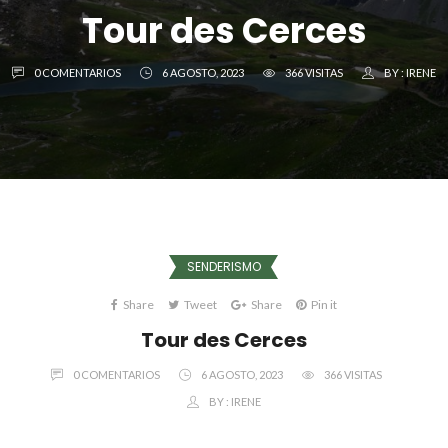
Tour des Cerces
0 COMENTARIOS
6 AGOSTO, 2023
366 VISITAS
BY :
IRENE
SENDERISMO
Share
Tweet
Share
Pin it
Tour des Cerces
0 COMENTARIOS
6 AGOSTO, 2023
366 VISITAS
BY :
IRENE