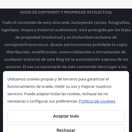
AVISO DE COPYRIGHT Y PROPIEDAD INTELECTUAL
Todo el contenido de este sitio web, incluyendo textos, fotografías,
logotipos, mapas y material audiovisual, está protegido por las leyes
de propiedad intelectual y es titularidad exclusiva de
unviajesinfronteras.es.
Queda estrictamente prohibida la copia,
distribución, modificación, comercialización o incrustación de
cualquier material de este blog sin la autorización expresa de los
autores.
El uso no autorizado de este contenido dará lugar a las
acciones legales correspondientes.
Utilizamos cookies propias y de terceros para garantizar el
funcionamiento de la web, medir su uso y mejorar nuestros
servicios. Puede aceptar todas las cookies, rechazar las no
necesarias o configurar sus preferencias.
Política de cookies
Aceptar todo
Rechazar