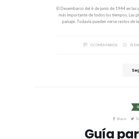
El Desembarco del 6 de junio de 1944 en las 
más importante de todos los tiempos. Las pla
paisaje. Todavía pueden verse restos de la
0 COMENTARIOS
31 EN
Seg
Share
T
Guía para