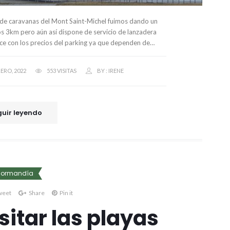
 de caravanas del Mont Saint-Michel fuimos dando un
s 3km pero aún así dispone de servicio de lanzadera
ace con los precios del parking ya que dependen de…
ERO, 2022
553 VISITAS
BY :
IRENE
uir leyendo
Normandía
weet
Share
Pin it
sitar las playas