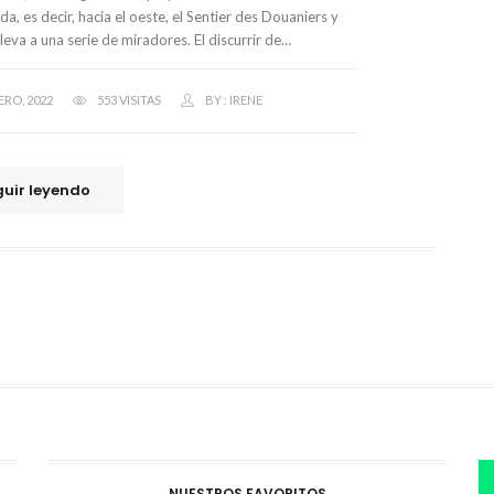
a, es decir, hacia el oeste, el Sentier des Douaniers y
leva a una serie de miradores. El discurrir de…
ERO, 2022
553 VISITAS
BY :
IRENE
uir leyendo
NUESTROS FAVORITOS