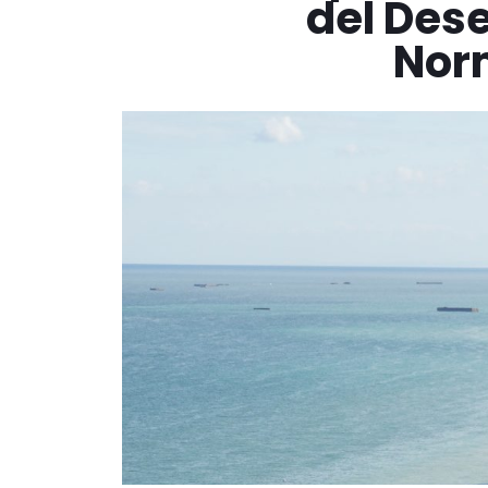
del Des
Nor