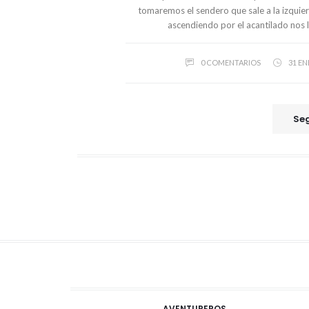
tomaremos el sendero que sale a la izquierd
ascendiendo por el acantilado nos l
0 COMENTARIOS
31 EN
Seg
AVENTUREROS