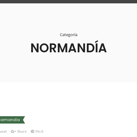
Categoría
NORMANDÍA
Normandía
weet
Share
Pin it