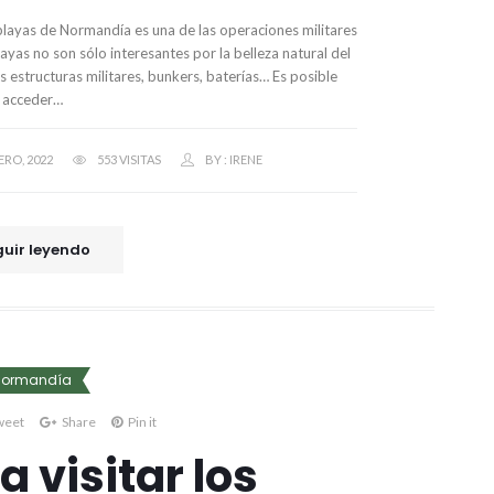
playas de Normandía es una de las operaciones militares
yas no son sólo interesantes por la belleza natural del
s estructuras militares, bunkers, baterías… Es posible
acceder…
ERO, 2022
553 VISITAS
BY :
IRENE
uir leyendo
Normandía
weet
Share
Pin it
 visitar los