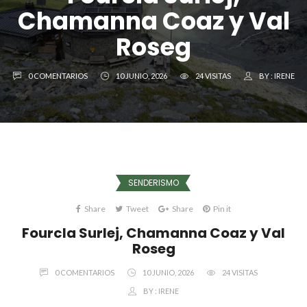
Chamanna Coaz y Val
Roseg
0 COMENTARIOS
10 JUNIO, 2026
24 VISITAS
BY :
IRENE
SENDERISMO
Share
Tweet
Share
Pin it
Fourcla Surlej, Chamanna Coaz y Val
Roseg
0 COMENTARIOS
10 JUNIO, 2026
24 VISITAS
BY :
IRENE