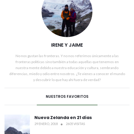
IRENE Y JAIME
No nos gustan las fronteras. Y no nos referimos únicamente a las
fronteras políticas sino también a todas aquellas que tenemos en
nuestra mente debido a nuestra educación y cultura, sembrando
diferencias, miedo y odio entre nosotros. ¿Te vienes a conocer el mundo
y descubrir lo que hay ahí fuera de verdad?
NUESTROS FAVORITOS
Nueva Zelanda en 21 días
29 ENERO, 2018
2605 VISITAS