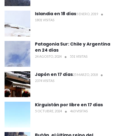
Islandia en 18 días
5 ENERO, 2019
1801 VISITAS
Patagonia Sur: Chile y Argentina
en 24 días
24 AGOSTO, 2024
551 VISITAS
Japón en 17 días
25 MARZO, 2018
2374 VISITAS
Kirguistán por libre en 17 días
5 OCTUBRE, 2024
463 VISITAS
Bután, el último reino del