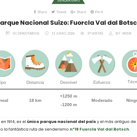
SENDERISMO
Share
Tweet
Share
Pin it
arque Nacional Suizo: Fuorcla Val dal Bots
0 COMENTARIOS
11 JUNIO, 2026
37 VISITAS
BY :
IRENE
Técn
ipo
Distancia
Desnivel
Esfuerzo
+1250 m
neal
18 km
Moderado
Ning
-1200 m
en 1914, es el
único parque nacional del país
y el más antiguo de 
o la fantástica ruta de senderismo
nº18 Fuorcla Val dal Botsch
.