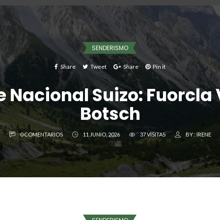
SENDERISMO
Share
Tweet
Share
Pin it
 Nacional Suizo: Fuorcla 
Botsch
0 COMENTARIOS
11 JUNIO, 2026
37 VISITAS
BY :
IRENE