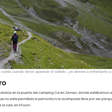
a vuelta cuando vieron aparecer el collado, ¿te atreves a enfrentarte a 
ro
autobús en la puerta del camping Cul en Zernez, donde estábamos aca
que no está permitida la pernocta ni la acampada libre por ser par
a ruta, en Il Fuorn.