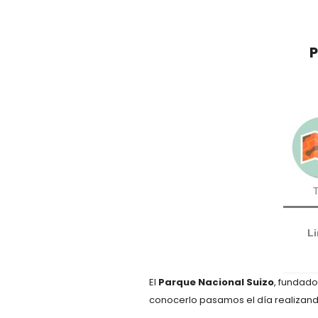
P
T
Li
El
Parque Nacional Suizo
, fundado 
conocerlo pasamos el día realizand