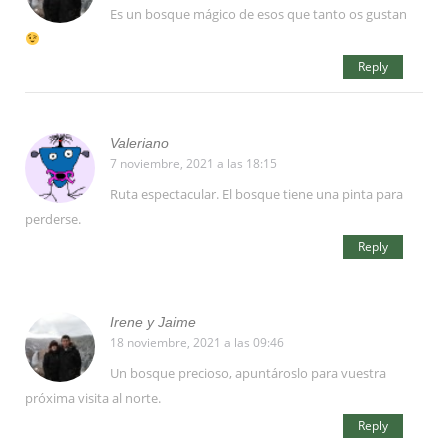
Es un bosque mágico de esos que tanto os gustan
Reply
Valeriano
7 noviembre, 2021 a las 18:15
Ruta espectacular. El bosque tiene una pinta para
perderse.
Reply
Irene y Jaime
18 noviembre, 2021 a las 09:46
Un bosque precioso, apuntároslo para vuestra
próxima visita al norte.
Reply