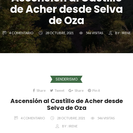
de Acher desde Selva
de Oza
4 COMENTARIO
28 OCTUBRE, 2021
546 VISITAS
BY :
IRENE
SENDERISMO
Share
Tweet
Share
Pin it
Ascensión al Castillo de Acher desde
Selva de Oza
4 COMENTARIO
28 OCTUBRE, 2021
546 VISITAS
BY :
IRENE