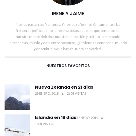
IRENE Y JAIME
No nos gustan las fronteras. Y no nos referimos únicamente a las
fronteras políticas sino también a todas aquellas que tenemos en
nuestra mente debido a nuestra educación y cultura, sembrando
diferencias, miedo y odio entre nosotros. ¿Te vienes a conocer el mundo
y descubrir lo que hay ahí fuera de verdad?
NUESTROS FAVORITOS
Nueva Zelanda en 21 días
29 ENERO, 2018
2603 VISITAS
Islandia en 18 días
5 ENERO, 2019
1801 VISITAS