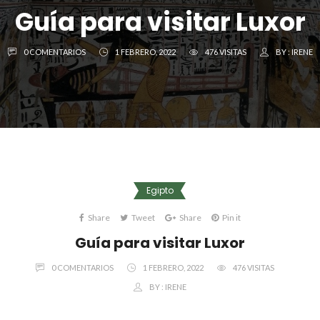
Guía para visitar Luxor
0 COMENTARIOS
1 FEBRERO, 2022
476 VISITAS
BY :
IRENE
Egipto
Share
Tweet
Share
Pin it
Guía para visitar Luxor
0 COMENTARIOS
1 FEBRERO, 2022
476 VISITAS
BY :
IRENE