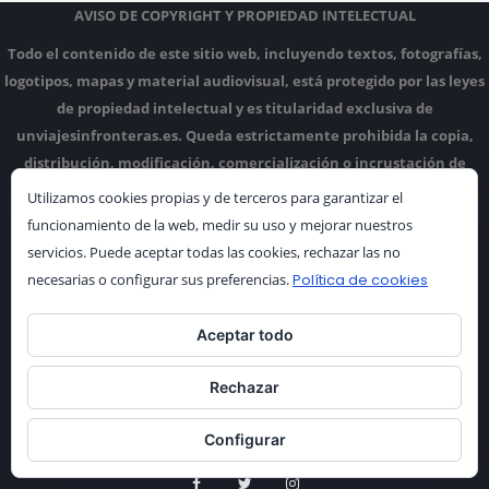
AVISO DE COPYRIGHT Y PROPIEDAD INTELECTUAL
Todo el contenido de este sitio web, incluyendo textos, fotografías,
logotipos, mapas y material audiovisual, está protegido por las leyes
de propiedad intelectual y es titularidad exclusiva de
unviajesinfronteras.es.
Queda estrictamente prohibida la copia,
distribución, modificación, comercialización o incrustación de
cualquier material de este blog sin la autorización expresa de los
Utilizamos cookies propias y de terceros para garantizar el
autores.
El uso no autorizado de este contenido dará lugar a las
funcionamiento de la web, medir su uso y mejorar nuestros
acciones legales correspondientes.
servicios. Puede aceptar todas las cookies, rechazar las no
necesarias o configurar sus preferencias.
Política de cookies
Aceptar todo
Rechazar
Configurar