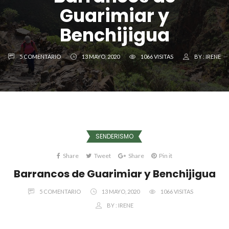
Guarimiar y
Benchijigua
5 COMENTARIO
13 MAYO, 2020
1066 VISITAS
BY :
IRENE
SENDERISMO
Share
Tweet
Share
Pin it
Barrancos de Guarimiar y Benchijigua
5 COMENTARIO
13 MAYO, 2020
1066 VISITAS
BY :
IRENE