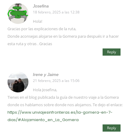
Josefina
18 febrero, 2025 a las 12:38
Hola!
Gracias por las explicaciones de la ruta,
Donde aconsejas alojarse en la Gomera para después ir a hacer
esta ruta y otras . Gracias
Reply
Irene y Jaime
21 febrero, 2025 a las 15:06
Hola Josefina,
Tienes en el blog publicada la guía de nuestro viaje a la Gomera
donde os hablamos sobre donde nos alojamos. Te dejo el enlace:
https://www.unviajesinfronteras.es/la-gomera-en-7-
dias/#Alojamiento_en_La_Gomera
Reply