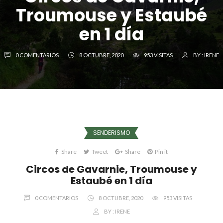
Troumouse y Estaubé
en 1 día
0 COMENTARIOS
8 OCTUBRE, 2020
953 VISITAS
BY :
IRENE
SENDERISMO
Share
Tweet
Share
Pin it
Circos de Gavarnie, Troumouse y
Estaubé en 1 día
0 COMENTARIOS
8 OCTUBRE, 2020
953 VISITAS
BY :
IRENE