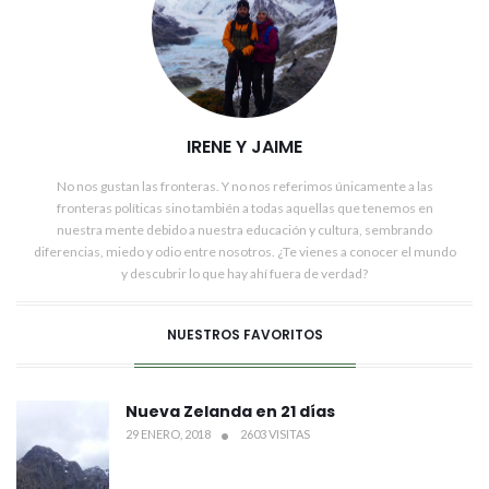
IRENE Y JAIME
No nos gustan las fronteras. Y no nos referimos únicamente a las
fronteras políticas sino también a todas aquellas que tenemos en
nuestra mente debido a nuestra educación y cultura, sembrando
diferencias, miedo y odio entre nosotros. ¿Te vienes a conocer el mundo
y descubrir lo que hay ahí fuera de verdad?
NUESTROS FAVORITOS
Nueva Zelanda en 21 días
29 ENERO, 2018
2603 VISITAS