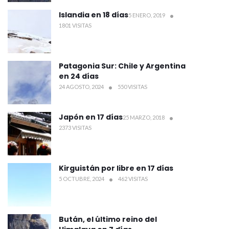
Islandia en 18 días
5 ENERO, 2019
1801 VISITAS
Patagonia Sur: Chile y Argentina
en 24 días
24 AGOSTO, 2024
550 VISITAS
Japón en 17 días
25 MARZO, 2018
2373 VISITAS
Kirguistán por libre en 17 días
5 OCTUBRE, 2024
462 VISITAS
Bután, el último reino del