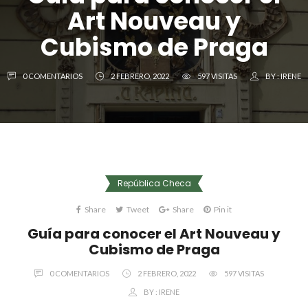
Art Nouveau y
Cubismo de Praga
0 COMENTARIOS
2 FEBRERO, 2022
597 VISITAS
BY :
IRENE
República Checa
Share
Tweet
Share
Pin it
Guía para conocer el Art Nouveau y
Cubismo de Praga
0 COMENTARIOS
2 FEBRERO, 2022
597 VISITAS
BY :
IRENE