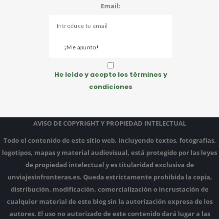
Email:
He leído y acepto los términos y
condiciones
AVISO DE COPYRIGHT Y PROPIEDAD INTELECTUAL
Todo el contenido de este sitio web, incluyendo textos, fotografías,
logotipos, mapas y material audiovisual, está protegido por las leyes
de propiedad intelectual y es titularidad exclusiva de
unviajesinfronteras.es.
Queda estrictamente prohibida la copia,
distribución, modificación, comercialización o incrustación de
cualquier material de este blog sin la autorización expresa de los
autores.
El uso no autorizado de este contenido dará lugar a las