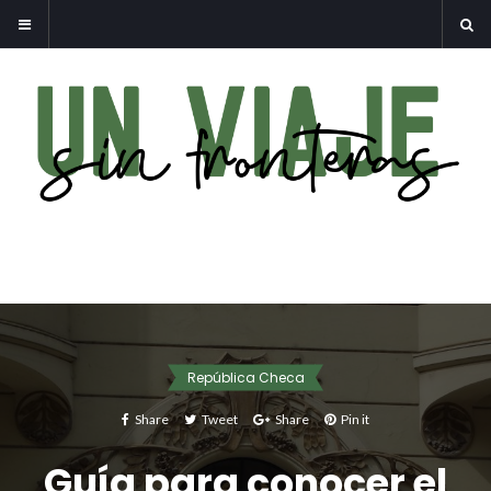
República Checa
Share
Tweet
Share
Pin it
Guía para conocer el