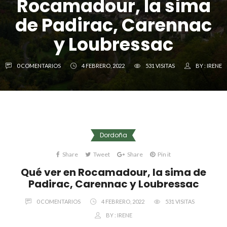
Rocamadour, la sima
de Padirac, Carennac
y Loubressac
0 COMENTARIOS
4 FEBRERO, 2022
531 VISITAS
BY :
IRENE
Dordoña
Share
Tweet
Share
Pin it
Qué ver en Rocamadour, la sima de
Padirac, Carennac y Loubressac
0 COMENTARIOS
4 FEBRERO, 2022
531 VISITAS
BY :
IRENE