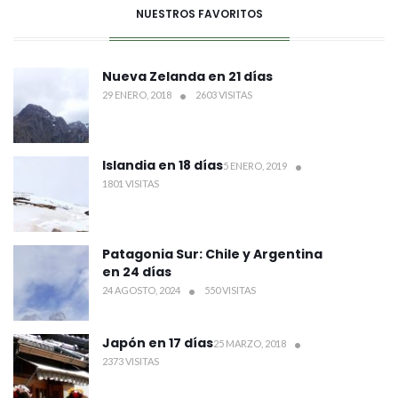
NUESTROS FAVORITOS
Nueva Zelanda en 21 días
29 ENERO, 2018
2603 VISITAS
Islandia en 18 días
5 ENERO, 2019
1801 VISITAS
Patagonia Sur: Chile y Argentina
en 24 días
24 AGOSTO, 2024
550 VISITAS
Japón en 17 días
25 MARZO, 2018
2373 VISITAS