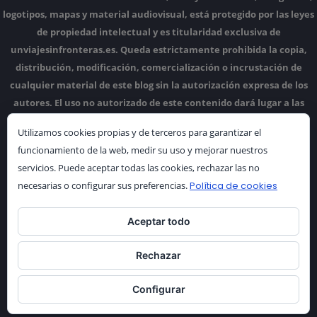
logotipos, mapas y material audiovisual, está protegido por las leyes
de propiedad intelectual y es titularidad exclusiva de
unviajesinfronteras.es.
Queda estrictamente prohibida la copia,
distribución, modificación, comercialización o incrustación de
cualquier material de este blog sin la autorización expresa de los
autores.
El uso no autorizado de este contenido dará lugar a las
acciones legales correspondientes.
Utilizamos cookies propias y de terceros para garantizar el
funcionamiento de la web, medir su uso y mejorar nuestros
servicios. Puede aceptar todas las cookies, rechazar las no
necesarias o configurar sus preferencias.
Política de cookies
Aceptar todo
Rechazar
Configurar
Gracias por tu visita |
code pages
WordPress Theme © 2017