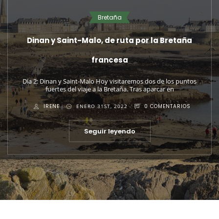
Hungría
República Checa
Praga y Budapest en 9 días
Aprovechando el Puente de San Juan decidimos escaparnos a
Centroeuropa para realizar una ruta por las grandes capitales
imperiales de
IRENE
SEPTIEMBRE 1ST, 2020
0 COMENTARIOS
Seguir leyendo