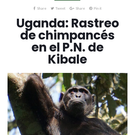
Share
Tweet
Share
Pin it
Uganda: Rastreo
de chimpancés
en el P.N. de
Kibale