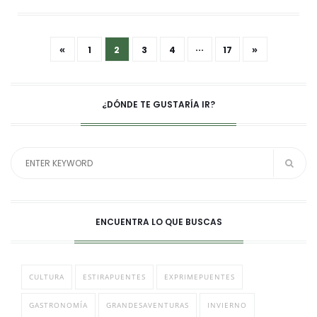
«
»
1
2
3
4
···
17
¿DÓNDE TE GUSTARÍA IR?
ENCUENTRA LO QUE BUSCAS
CULTURA
ESTIRAPUENTES
EXPRIMEPUENTES
GASTRONOMÍA
GRANDESAVENTURAS
INVIERNO