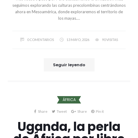
seguimos explorando las culturas precolombinas centrándonos
ahora en Mesoamérica, donde exploraremos el territorio de
los mayas.…
0 COMENTARIOS
13 MAYO, 2026
90 VISITAS
Seguir leyendo
ÁFRICA
Share
Tweet
Share
Pin it
Uganda, la perla