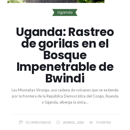
Uganda
Uganda: Rastreo
de gorilas en el
Bosque
Impenetrable de
Bwindi
Las Montañas Virunga, una cadena de volcanes que se extiende
por la frontera de la República Democrática del Congo, Ruanda
y Uganda, alberga la única…
0 COMENTARIOS
28 ABRIL, 2026
72 VISITAS