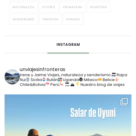
NATURALEZA
OTOÑO
PRIMAVERA
ROADTRIP
SENDERISMO
TRAVESÍA
VERANO
INSTAGRAM
unviajesinfronteras
Irene y Jaime
Viajes, naturaleza y senderismo
Rapa
Nui
Sicilia
Bután
Uganda
México
Belice
Chile&Bolivia
Perú
🏔
Nuestro blog de viajes