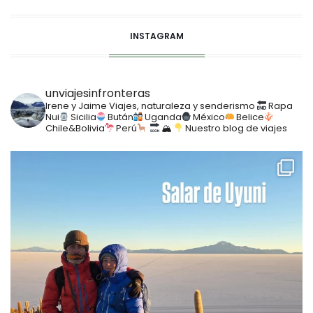
INSTAGRAM
unviajesinfronteras
Irene y Jaime
Viajes, naturaleza y senderismo
Rapa
Nui
Sicilia
Bután
Uganda
México
Belice
Chile&Bolivia
Perú
🏔
Nuestro blog de viajes