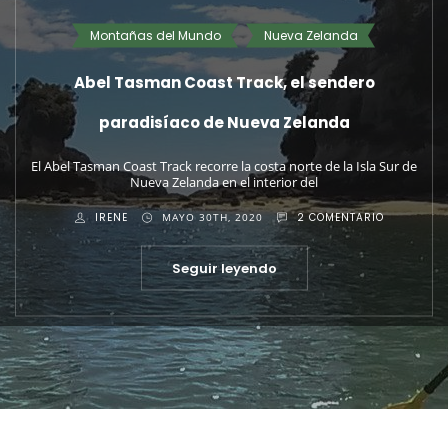
SENDERISMO
Schäfler, Ageteplatte y Seealpsee
Tipo Distancia Desnivel Esfuerzo Técnica Circular 16 km +800 m-
1530 m Medio Expuesto El sendero discurre por terreno
expuesto, rocoso
IRENE
JUNIO 17TH, 2026
0 COMENTARIOS
Seguir leyendo