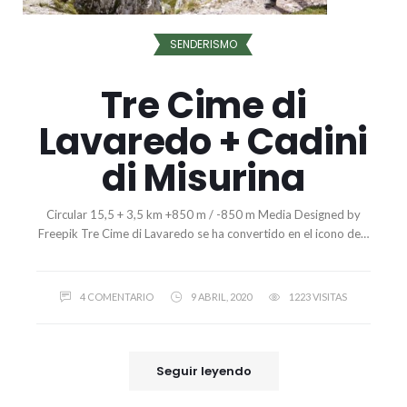
SENDERISMO
Tre Cime di
Lavaredo + Cadini
di Misurina
Circular 15,5 + 3,5 km +850 m / -850 m Media Designed by
Freepik Tre Cime di Lavaredo se ha convertido en el icono de…
4 COMENTARIO
9 ABRIL, 2020
1223 VISITAS
Seguir leyendo