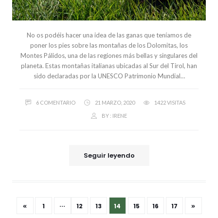
No os podéis hacer una idea de las ganas que teníamos de
poner los pies sobre las montañas de los Dolomitas, los
Montes Pálidos, una de las regiones más bellas y singulares del
planeta. Estas montañas italianas ubicadas al Sur del Tirol, han
sido declaradas por la UNESCO Patrimonio Mundial…
6 COMENTARIO
21 MARZO, 2020
1422 VISITAS
BY :
IRENE
Seguir leyendo
«
»
1
···
12
13
14
15
16
17