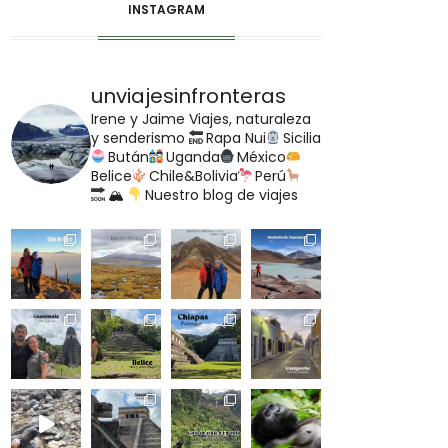
INSTAGRAM
unviajesinfronteras
Irene y Jaime
Viajes, naturaleza
y senderismo
Rapa Nui
Sicilia
Bután
Uganda
México
Belice
Chile&Bolivia
Perú
🏔
Nuestro blog de viajes