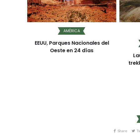
ANÍA
AMÉRICA
 días
EEUU, Parques Nacionales del
Oeste en 24 días
La
trek
Share
T