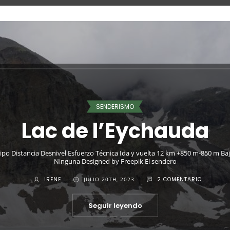
Pirineos
Parque Natural de los
Valles Occidentales
El Parque Natural de los Valles Occidentales se encuentra en la vertiente
noroccidental del Pirineo aragonés. Entre los principales valores
IRENE
DICIEMBRE 19TH, 2020
0 COMENTARIOS
Seguir leyendo