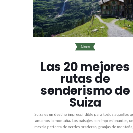
Alpes
Las 20 mejores
rutas de
senderismo de
Suiza
Suiza es un destino imprescindible para todos aquellos q
amamos la montaña. Los paisajes son impresionantes, u
mezcla perfecta de verdes praderas, granjas de montaña