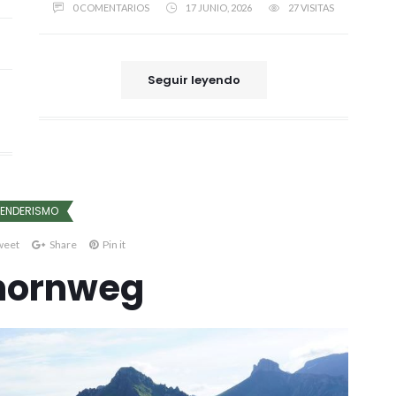
0 COMENTARIOS
17 JUNIO, 2026
27 VISITAS
Seguir leyendo
ENDERISMO
weet
Share
Pin it
hornweg