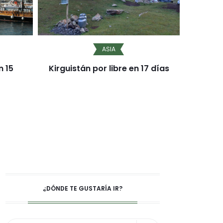
ASIA
n 15
Kirguistán por libre en 17 días
Azores
¿DÓNDE TE GUSTARÍA IR?