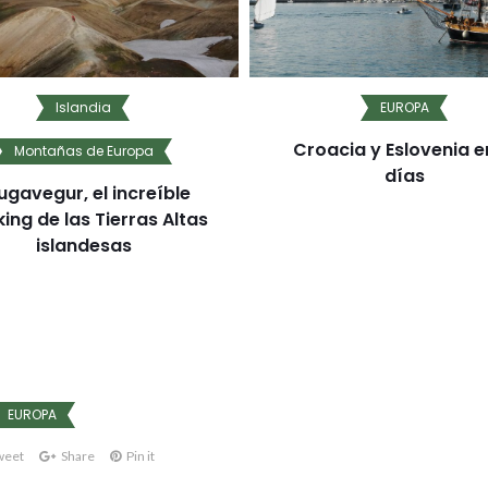
Islandia
EUROPA
Croacia y Eslovenia e
Montañas de Europa
días
ugavegur, el increíble
king de las Tierras Altas
islandesas
EUROPA
weet
Share
Pin it