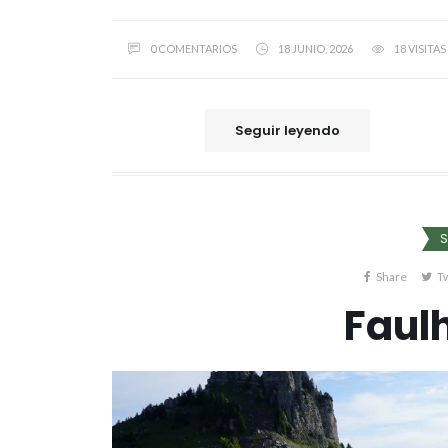
0 COMENTARIOS
18 JUNIO, 2026
18 VISITAS
Seguir leyendo
S
Share
T
Faul