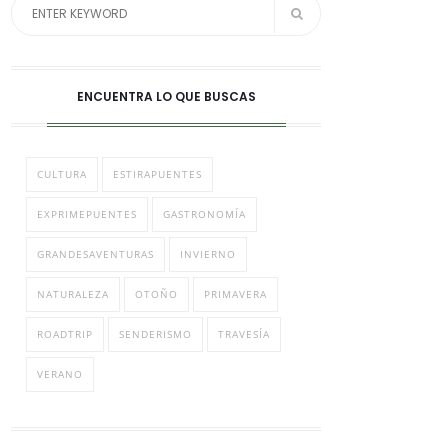
ENCUENTRA LO QUE BUSCAS
CULTURA
ESTIRAPUENTES
EXPRIMEPUENTES
GASTRONOMÍA
GRANDESAVENTURAS
INVIERNO
NATURALEZA
OTOÑO
PRIMAVERA
ROADTRIP
SENDERISMO
TRAVESÍA
VERANO